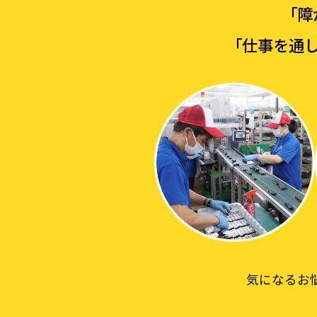
「障
「仕事を通
気になるお